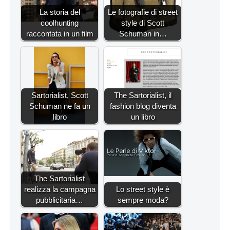
La storia del
Le fotografie di street
coolhunting
style di Scott
raccontata in un film
Schuman in…
Sartorialist, Scott
The Sartorialist, il
Schuman ne fa un
fashion blog diventa
libro
un libro
The Sartorialist
realizza la campagna
Lo street style è
pubblicitaria…
sempre moda?