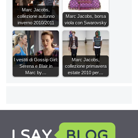
Marc Jacobs,
collezione autunno
Marc Jacobs, borsa
inverno 2010/2011
viola con Swarovsky
I vestiti di Gossip Girl:
Marc Jacobs,
Serena e Blair in
collezione primavera
Marc by…
estate 2010 per…