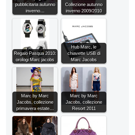
pubblicitaria autunno
Collezione autunno
inverno…
inverno 2009/2010
Hub Marc, le
Regalo Pasqua 2010:
chiavette USB di
orologi Marc jacobs
Marc Jacobs
Marc by Marc
Marc by Marc
Jacobs, collezione
Jacobs, collezione
primavera estate…
Resort 2011