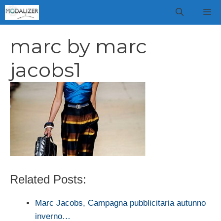
Vai
M
al
contenuto
marc by marc
jacobs1
Related Posts:
Marc Jacobs, Campagna pubblicitaria autunno
inverno…