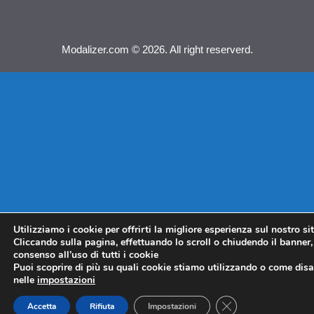
Modalizer.com © 2026. All right reserverd.
Utilizziamo i cookie per offrirti la migliore esperienza sul nostro si
Cliccando sulla pagina, effettuando lo scroll o chiudendo il banner, 
consenso all’uso di tutti i cookie
Puoi scoprire di più su quali cookie stiamo utilizzando o come disat
nelle
impostazioni
CLOSE GDPR COO
Accetta
Rifiuta
Impostazioni