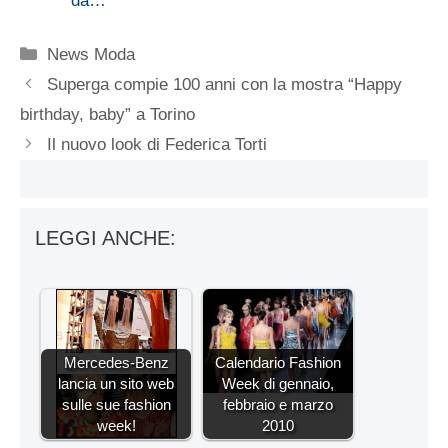
da…
Categorie
News Moda
Superga compie 100 anni con la mostra “Happy
birthday, baby” a Torino
Il nuovo look di Federica Torti
LEGGI ANCHE:
Mercedes-Benz
Calendario Fashion
lancia un sito web
Week di gennaio,
sulle sue fashion
febbraio e marzo
week!
2010