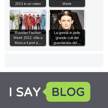
2013 in un video
Week
Russian Fashion
La gonna in pelle
Week 2012: sfila a
grande cult del
Mosca il pret à…
guardaroba del…