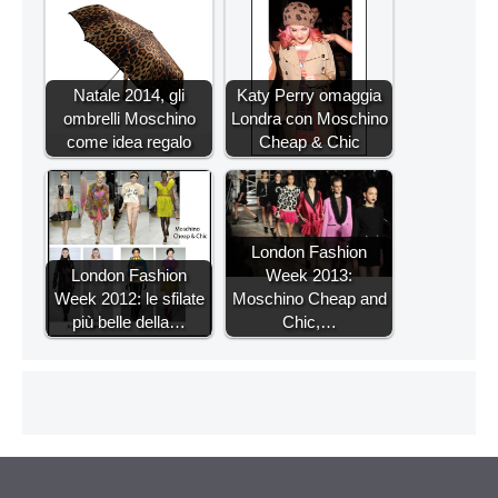
Natale 2014, gli
Katy Perry omaggia
ombrelli Moschino
Londra con Moschino
come idea regalo
Cheap & Chic
London Fashion
London Fashion
Week 2013:
Week 2012: le sfilate
Moschino Cheap and
più belle della…
Chic,…