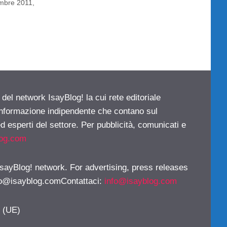
embre 2011
,
 del network IsayBlog! la cui rete editoriale
 informazione indipendente che contano sul
d esperti del settore. Per pubblicità, comunicati e
log.com
 IsayBlog! network. For advertising, press releases
fo@isayblog.comContattaci
:
info@isayblog.com
y (UE)