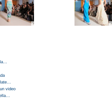
ola…
ada
ilate…
 un video
della…