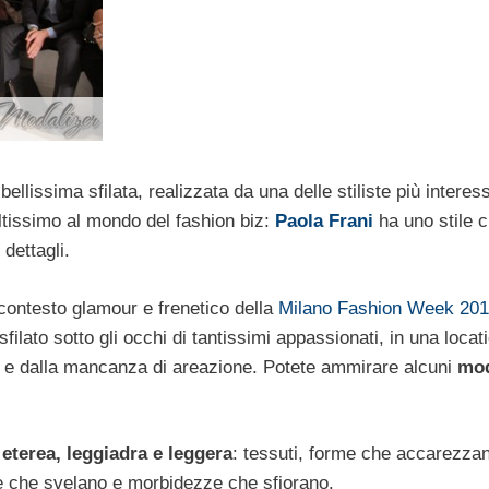
 bellissima sfilata, realizzata da una delle stiliste più interes
ltissimo al mondo del fashion biz:
Paola Frani
ha uno stile 
dettagli.
contesto glamour e frenetico della
Milano Fashion Week 201
ilato sotto gli occhi di tantissimi appassionati, in una locatio
ra e dalla mancanza di areazione. Potete ammirare alcuni
mod
e
eterea, leggiadra e leggera
: tessuti, forme che accarezza
ze che svelano e morbidezze che sfiorano.