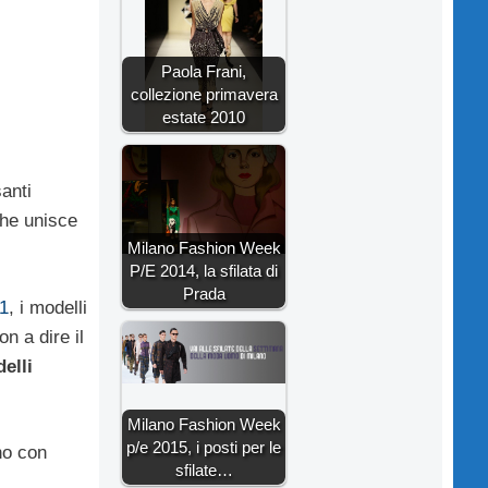
Paola Frani,
collezione primavera
estate 2010
santi
che unisce
Milano Fashion Week
P/E 2014, la sfilata di
Prada
1
, i modelli
n a dire il
elli
Milano Fashion Week
p/e 2015, i posti per le
no con
sfilate…