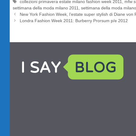
Tag
collezioni primavera estate milano fashion week 2011
,
mfw s
settimana della moda milano 2011
,
settimana della moda milan
New York Fashion Week, l’estate super stylish di Diane von
Londra Fashion Week 2011: Burberry Prorsum p/e 2012