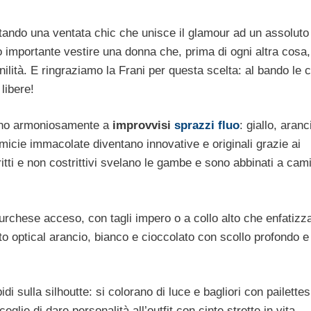
tando una ventata chic che unisce il glamour ad un assoluto
 importante vestire una donna che, prima di ogni altra cosa,
ilità. E ringraziamo la Frani per questa scelta: al bando le c
libere!
cono armoniosamente a
improvvisi
sprazzi fluo
: giallo, aran
micie immacolate diventano innovative e originali grazie ai
dritti e non costrittivi svelano le gambe e sono abbinati a cam
turchese acceso, con tagli impero o a collo alto che enfatizz
ito optical arancio, bianco e cioccolato con scollo profondo e
 sulla silhoutte: si colorano di luce e bagliori con pailettes 
eglie di dare personalità all’outfit con cinte strette in vita.