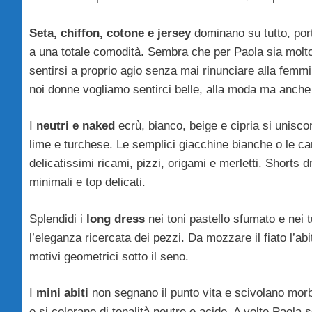
Seta, chiffon, cotone e jersey
dominano su tutto, por
a una totale comodità. Sembra che per Paola sia molto
sentirsi a proprio agio senza mai rinunciare alla femmin
noi donne vogliamo sentirci belle, alla moda ma anche 
I
neutri e naked
ecrù, bianco, beige e cipria si unis
lime e turchese. Le semplici giacchine bianche o le ca
delicatissimi ricami, pizzi, origami e merletti. Shorts 
minimali e top delicati.
Splendidi i
long dress
nei toni pastello sfumato e nei 
l’eleganza ricercata dei pezzi. Da mozzare il fiato l’ab
motivi geometrici sotto il seno.
I
mini abiti
non segnano il punto vita e scivolano morbidi
e si colorano di tonalità neutre e acide. A volte Paola sc