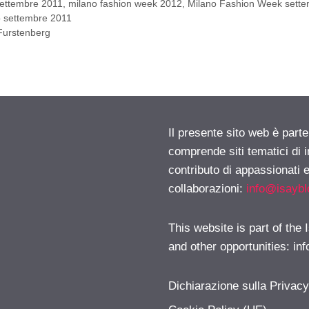
ettembre 2011
,
milano fashion week 2012
,
Milano Fashion Week sett
o settembre 2011
 Furstenberg
Il presente sito web è parte
comprende siti tematici di
contributo di appassionati e
collaborazioni:
info@isayb
This website is part of the
and other opportunities:
in
Dichiarazione sulla Privac