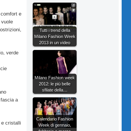
 comfort e
 vuole
ostrizioni,
Tutti i trend della
Milano Fashion Week
2013 in un video
cio, verde
icie
Milano Fashion week
2012: le più belle
sfilate della…
ano
 fascia a
Calendario Fashion
e cristalli
Week di gennaio,