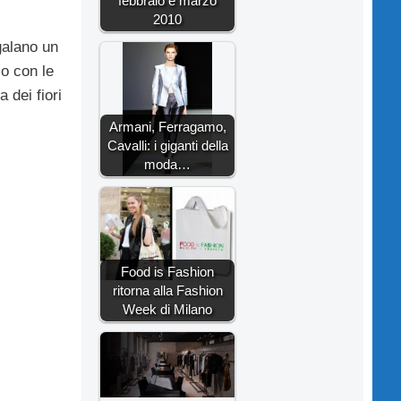
febbraio e marzo
2010
galano un
 o con le
a dei fiori
Armani, Ferragamo,
Cavalli: i giganti della
moda…
Food is Fashion
ritorna alla Fashion
Week di Milano