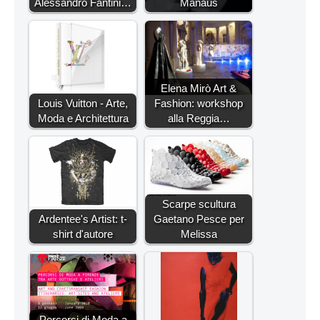
Alessandro Fantini…
Manaus
Elena Mirò Art &
Louis Vuitton - Arte,
Fashion: workshop
Moda e Architettura
alla Reggia…
Scarpe scultura
Ardentee's Artist: t-
Gaetano Pesce per
shirt d'autore
Melissa
Percorsi di Moda a