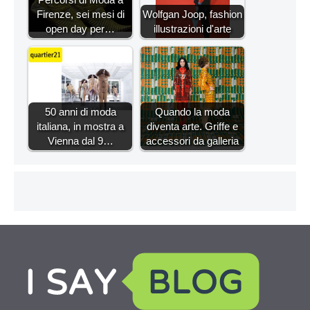
Firenze, sei mesi di
Wolfgan Joop, fashion
open day per…
illustrazioni d'arte
50 anni di moda
Quando la moda
italiana, in mostra a
diventa arte. Griffe e
Vienna dal 9…
accessori da galleria