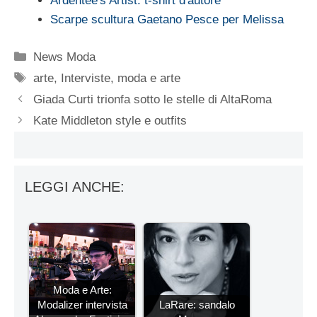
Ardentee's Artist: t-shirt d'autore
Scarpe scultura Gaetano Pesce per Melissa
Categorie
News Moda
Tag
arte
,
Interviste
,
moda e arte
Giada Curti trionfa sotto le stelle di AltaRoma
Kate Middleton style e outfits
LEGGI ANCHE:
Moda e Arte:
Modalizer intervista
LaRare: sandalo