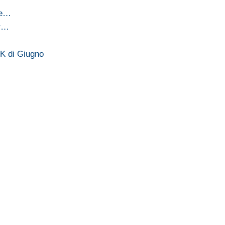
 e…
ar…
UK di Giugno