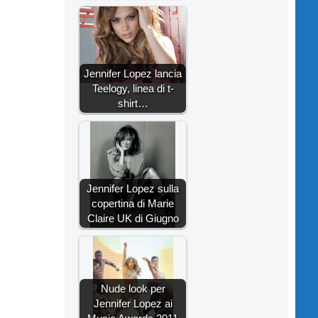
Jennifer Lopez lancia
Teelogy, linea di t-
shirt…
Jennifer Lopez sulla
copertina di Marie
Claire UK di Giugno
Nude look per
Jennifer Lopez ai