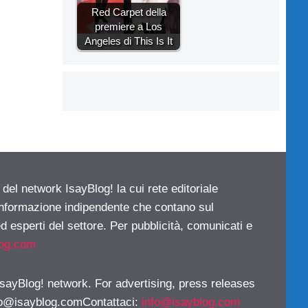
Red Carpet della
premiere a Los
Angeles di This Is It
 del network IsayBlog! la cui rete editoriale
 informazione indipendente che contano sul
d esperti del settore. Per pubblicità, comunicati e
log.com
 IsayBlog! network. For advertising, press releases
fo@isayblog.comContattaci
:
info@isayblog.com