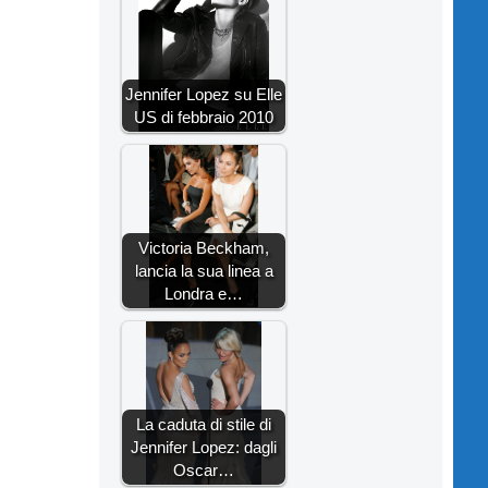
Jennifer Lopez su Elle
US di febbraio 2010
Victoria Beckham,
lancia la sua linea a
Londra e…
La caduta di stile di
Jennifer Lopez: dagli
Oscar…