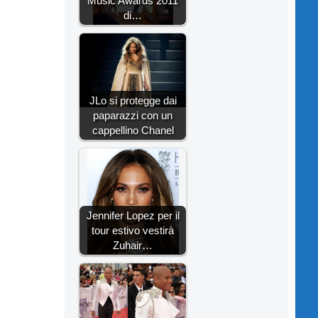
Music Awards 2011
di…
JLo si protegge dai
paparazzi con un
cappellino Chanel
Jennifer Lopez per il
tour estivo vestirà
Zuhair…