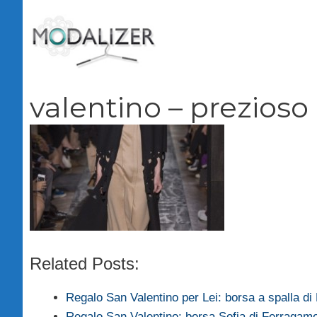
Vai
al
contenuto
valentino – prezioso
Related Posts:
Regalo San Valentino per Lei: borsa a spalla d
Regalo San Valentino: borsa Sofia di Ferragam