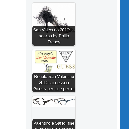
San Valentino 2010: la
scarpa by Philip
Treacy
Regalo San Valentino
2010: accessori
Guess per lui e per lei
Valentino e Safilo: fine