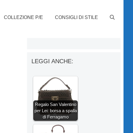
COLLEZIONE P/E
CONSIGLI DI STILE
LEGGI ANCHE:
Regalo San Valentino
per Lei: borsa a spalla
di Ferragamo