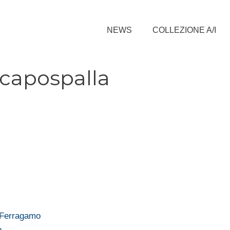
NEWS
COLLEZIONE A/I
 capospalla
i Ferragamo
o