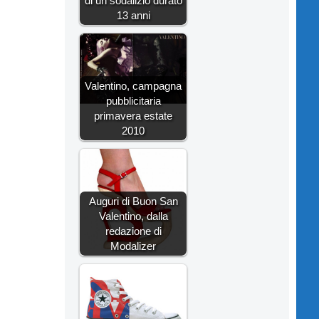
di un sodalizio durato
13 anni
Valentino, campagna
pubblicitaria
primavera estate
2010
Auguri di Buon San
Valentino, dalla
redazione di
Modalizer