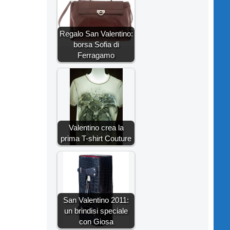
Regalo San Valentino:
borsa Sofia di
Ferragamo
Valentino crea la
prima T-shirt Couture
San Valentino 2011:
un brindisi speciale
con Giosa