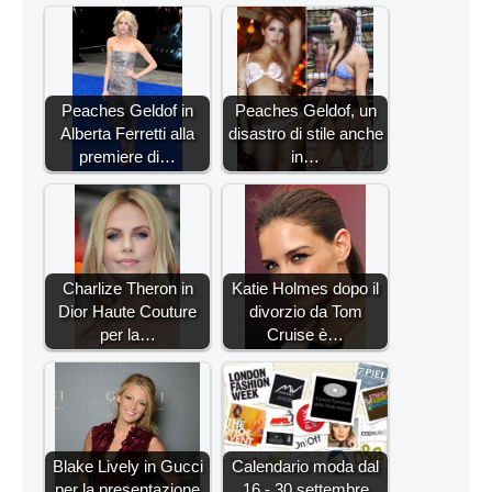
Peaches Geldof in
Peaches Geldof, un
Alberta Ferretti alla
disastro di stile anche
premiere di…
in…
Charlize Theron in
Katie Holmes dopo il
Dior Haute Couture
divorzio da Tom
per la…
Cruise è…
Blake Lively in Gucci
Calendario moda dal
per la presentazione
16 - 30 settembre