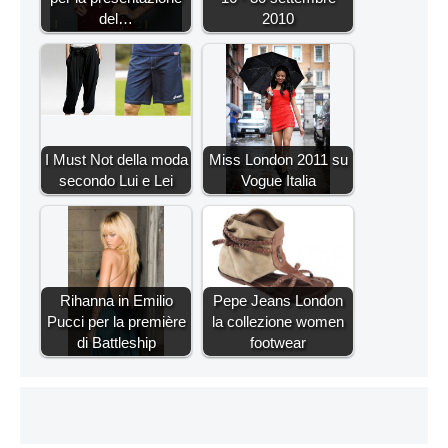
del…
2010
I Must Not della moda
Miss London 2011 su
secondo Lui e Lei
Vogue Italia
Rihanna in Emilio
Pepe Jeans London
Pucci per la première
la collezione women
di Battleship
footwear