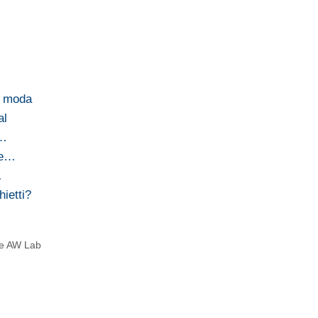
la moda
al
k…
le…
…
hietti?
ore AW Lab