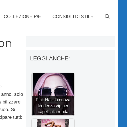
COLLEZIONE P/E
CONSIGLI DI STILE
con
LEGGI ANCHE:
è
 anno, solo
Pink Hair, la nuova
ibilizzare
tendenza vip per
sico. Si
capelli alla moda
pare tutti: