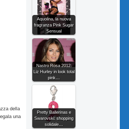
Aquolina, la nuova
fragranza Pink Sugar
Sensual
Nastro Rosa 2012:
Liz Hurley in look total
pink…
zza della
Pretty Ballerinas e
regala una
Swarovski: shopping
solidale…