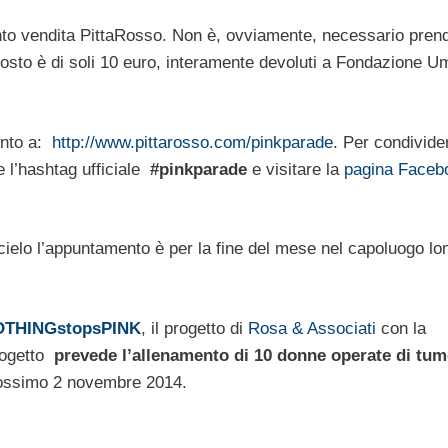
unto vendita PittaRosso. Non è, ovviamente, necessario pren
costo è di soli 10 euro, interamente devoluti a Fondazione U
mento a:
http://www.pittarosso.com/pinkparade
. Per condivide
e l’hashtag ufficiale
#pinkparade
e visitare la
pagina Faceb
l cielo l’appuntamento è per la fine del mese nel capoluogo l
OTHINGstopsPINK
, il progetto di
Rosa & Associati
con la
rogetto
prevede l’allenamento di 10 donne operate di tum
rossimo 2 novembre 2014.