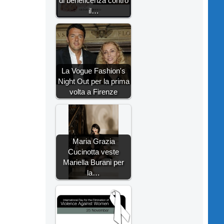
di beneficenza contro
il…
La Vogue Fashion's
Night Out per la prima
volta a Firenze
Maria Grazia
Cucinotta veste
Mariella Burani per
la…