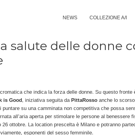
NEWS
COLLEZIONE A/I
la salute delle donne 
e
cromatica che indica la forza delle donne. Su questo fronte 
k is Good
, iniziativa seguita da
PittaRosso
anche lo scorso
o di puntare su una camminata non competitiva che possa sens
rnata all’aria aperta per stimolare le persone al benessere fi
o 26 ottobre. La location prescelta è Milano e potranno parteci
 ovviamente, esponenti del sesso femminile.