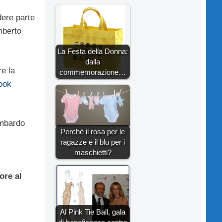
dere parte
mberto
La Festa della Donna:
dalla
re la
commemorazione…
ook
ombardo
Perchè il rosa per le
ragazze e il blu per i
maschietti?
ore al
Al Pink Tie Ball, gala