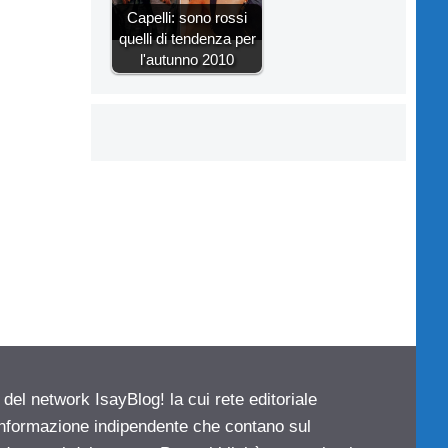
Capelli: sono rossi
quelli di tendenza per
l'autunno 2010
 del network IsayBlog! la cui rete editoriale
 informazione indipendente che contano sul