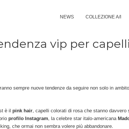
NEWS
COLLEZIONE A/I
tendenza vip per capell
ranno sempre nuove tendenze da seguire non solo in ambito 
t è il
pink hair
, capelli colorati di rosa che stanno davvero
oprio
profilo Instagram
, la celebre star italo-americana
Mado
hocking, che ormai non sembra volere più abbandonare.