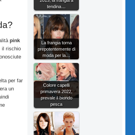
2019, la frangia a
tendina…
oda?
alità
pink
La frangia torna
il rischio
prepotentemente di
moda per la…
conosciute
lta per far
Colore capelli
 era un
primavera 2022,
indi
prevale il biondo
pesca
ome