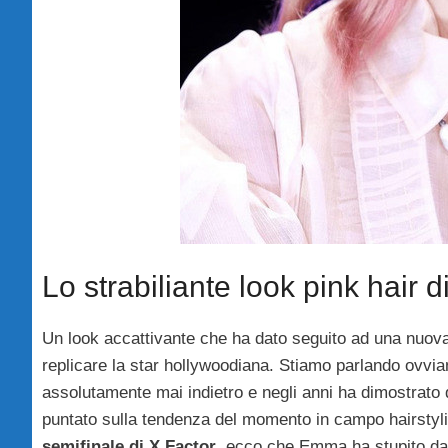
Lo strabiliante look pink hai
Un look accattivante che ha dato seguito ad una nuova t
replicare la star hollywoodiana. Stiamo parlando ovvi
assolutamente mai indietro e negli anni ha dimostrato 
puntato sulla tendenza del momento in campo hairstylin
semifinale di X Factor
, ecco che Emma ha stupito davv