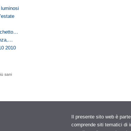
e luminosi
l’estate
schetto…
enza,…
010 2010
iù sani
Il presente sito web è parte
comprende siti tematici di