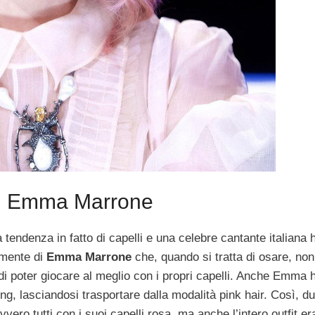
r di Emma Marrone
endenza in fatto di capelli e una celebre cantante italiana 
amente di
Emma Marrone
che, quando si tratta di osare, non 
di poter giocare al meglio con i propri capelli. Anche Emma 
g, lasciandosi trasportare dalla modalità pink hair. Così, du
ero tutti con i suoi capelli rosa, ma anche l’intero outfit er