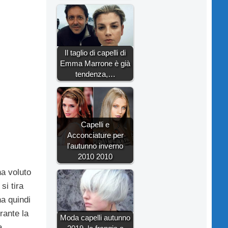
Il taglio di capelli di
Emma Marrone è già
tendenza,…
Capelli e
Acconciature per
l'autunno inverno
2010 2010
ha voluto
si tira
ha quindi
rante la
Moda capelli autunno
a