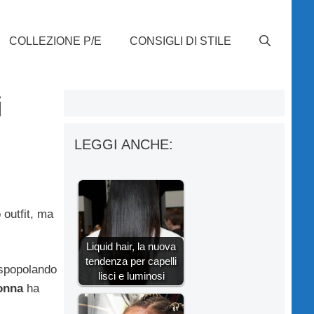
COLLEZIONE P/E
CONSIGLI DI STILE
i
LEGGI ANCHE:
outfit, ma
Liquid hair, la nuova
tendenza per capelli
 spopolando
lisci e luminosi
nna
ha