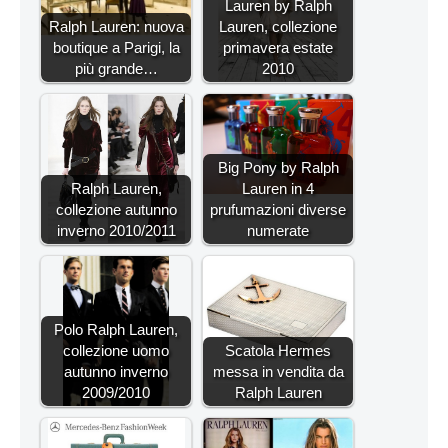
Lauren by Ralph
Ralph Lauren: nuova
Lauren, collezione
boutique a Parigi, la
primavera estate
più grande…
2010
Big Pony by Ralph
Ralph Lauren,
Lauren in 4
collezione autunno
prufumazioni diverse
inverno 2010/2011
numerate
Polo Ralph Lauren,
collezione uomo
Scatola Hermes
autunno inverno
messa in vendita da
2009/2010
Ralph Lauren