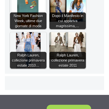
New York Fashion
Dopo il Manifesto in
Week, ultime due
cui appariva
giornate di moda
magrissima,…
Ralph Lauren,
Ralph Lauren,
collezione primavera
collezione primavera
estate 2010…
estate 2011