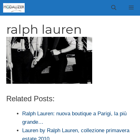
Vai
M
al
contenuto
ralph lauren
Related Posts:
Ralph Lauren: nuova boutique a Parigi, la più
grande…
Lauren by Ralph Lauren, collezione primavera
estate 2010