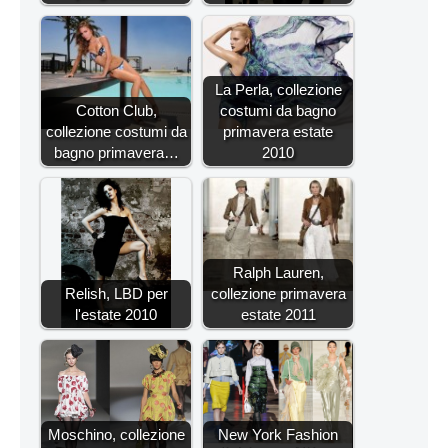
La Perla, collezione
Cotton Club,
costumi da bagno
collezione costumi da
primavera estate
bagno primavera…
2010
Ralph Lauren,
Relish, LBD per
collezione primavera
l'estate 2010
estate 2011
Moschino, collezione
New York Fashion