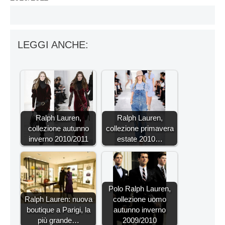
LEGGI ANCHE:
Ralph Lauren,
Ralph Lauren,
collezione autunno
collezione primavera
inverno 2010/2011
estate 2010…
Polo Ralph Lauren,
Ralph Lauren: nuova
collezione uomo
boutique a Parigi, la
autunno inverno
più grande…
2009/2010