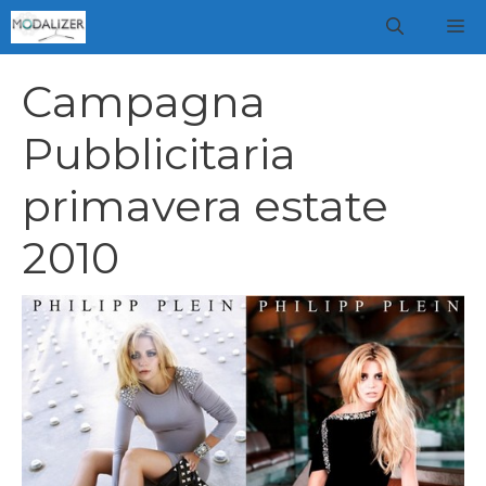
Vai
M
al
contenuto
Campagna
Pubblicitaria
primavera estate
2010