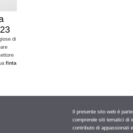
a
023
iose di
eare
settore
sua
finta
Il presente sito web è parte
comprende siti tematici di
contributo di appassionati e