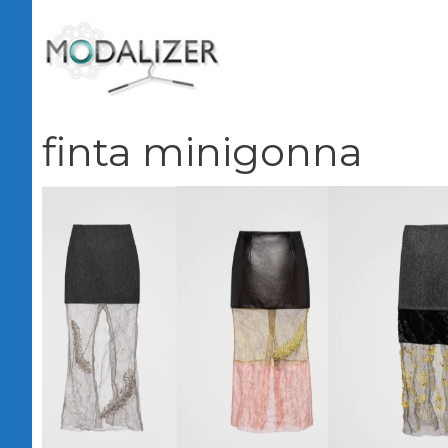
Vai
al
contenuto
finta minigonna