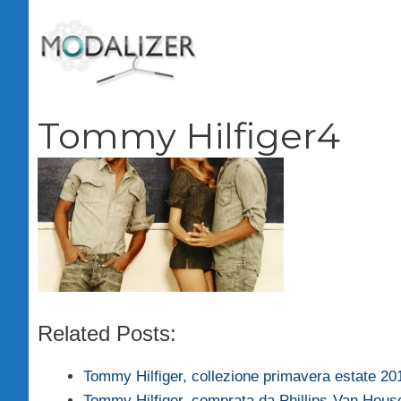
Vai
al
contenuto
Tommy Hilfiger4
Related Posts:
Tommy Hilfiger, collezione primavera estate 2
Tommy Hilfiger, comprata da Phillips-Van Heus