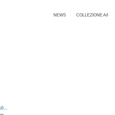
NEWS
COLLEZIONE A/I
010…
en