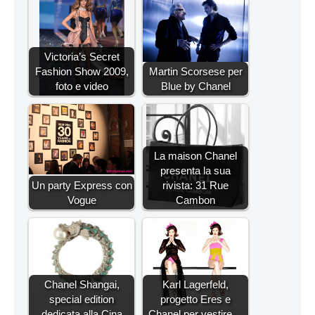
Victoria’s Secret
Fashion Show 2009,
Martin Scorsese per
foto e video
Blue by Chanel
La maison Chanel
presenta la sua
Un party Express con
rivista: 31 Rue
Vogue
Cambon
Chanel Shangai,
Karl Lagerfeld,
special edition
progetto Eres e
dedicata alla Cina
Chanel per vestire…