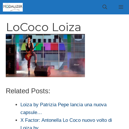
Vai
M
al
contenuto
LoCoco Loiza
Related Posts:
Loiza by Patrizia Pepe lancia una nuova
capsule…
X Factor: Antonella Lo Coco nuovo volto di
Loiza by…