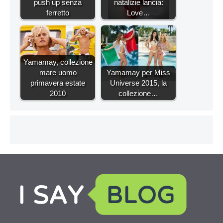
push up senza
natalizie lancia:
ferretto
Love…
Yamamay, collezione
mare uomo
Yamamay per Miss
primavera estate
Universe 2015, la
2010
collezione…