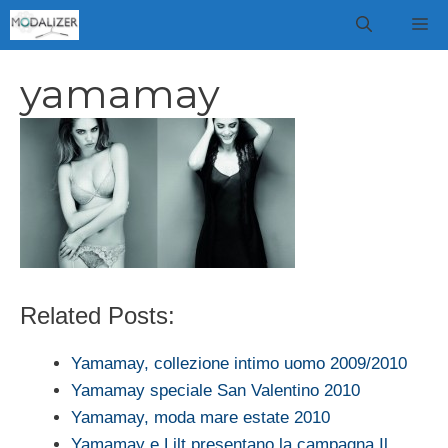
Vai
M
al
contenuto
yamamay
Related Posts:
Yamamay, collezione intimo uomo 2009/2010
Yamamay speciale San Valentino 2010
Yamamay, moda mare estate 2010
Yamamay e Lilt presentano la campagna Il