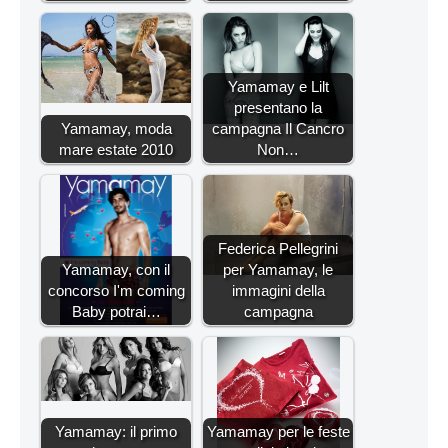
Yamamay e Lilt
presentano la
Yamamay, moda
campagna Il Cancro
mare estate 2010
Non…
Federica Pellegrini
Yamamay, con il
per Yamamay, le
concorso I'm coming
immagini della
Baby potrai…
campagna
Yamamay: il primo
Yamamay per le feste