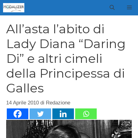
Vai
M
al
contenuto
All’asta l’abito di
Lady Diana “Daring
Di” e altri cimeli
della Principessa di
Galles
14 Aprile 2010
di
Redazione