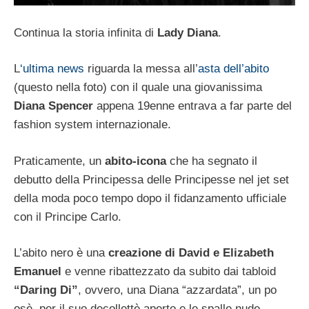
Continua la storia infinita di
Lady Diana
.
L
‘ultima news
riguarda la messa all’
asta dell’abito
(questo nella foto) con il quale una giovanissima
Diana Spencer
appena 19enne entrava a far parte del
fashion system internazionale.
Praticamente, un
abito-icona
che ha segnato il
debutto della Principessa delle Principesse nel jet set
della moda poco tempo dopo il fidanzamento ufficiale
con il Principe Carlo.
L’abito nero è una
creazione di David e Elizabeth
Emanuel
e venne ribattezzato da subito dai tabloid
“Daring Di”
, ovvero, una Diana “azzardata”, un po
osè, per il suo decollettè aperto e le spalle nude.