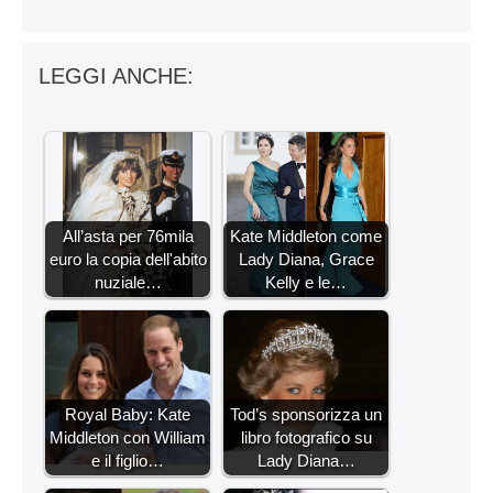
LEGGI ANCHE:
All’asta per 76mila
Kate Middleton come
euro la copia dell'abito
Lady Diana, Grace
nuziale…
Kelly e le…
Royal Baby: Kate
Tod’s sponsorizza un
Middleton con William
libro fotografico su
e il figlio…
Lady Diana…