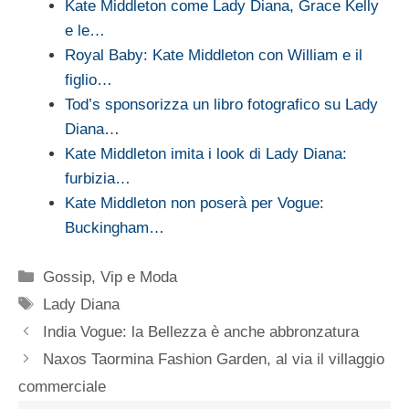
Kate Middleton come Lady Diana, Grace Kelly
e le…
Royal Baby: Kate Middleton con William e il
figlio…
Tod’s sponsorizza un libro fotografico su Lady
Diana…
Kate Middleton imita i look di Lady Diana:
furbizia…
Kate Middleton non poserà per Vogue:
Buckingham…
Categorie
Gossip
,
Vip e Moda
Tag
Lady Diana
India Vogue: la Bellezza è anche abbronzatura
Naxos Taormina Fashion Garden, al via il villaggio
commerciale