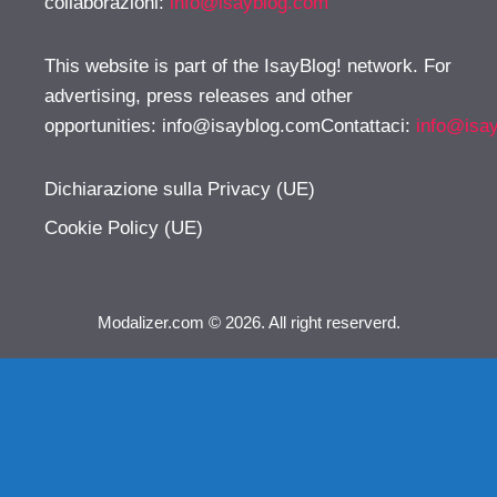
collaborazioni:
info@isayblog.com
This website is part of the IsayBlog! network. For
advertising, press releases and other
opportunities:
info@isayblog.comContattaci
:
info@isa
Dichiarazione sulla Privacy (UE)
Cookie Policy (UE)
Modalizer.com © 2026. All right reserverd.