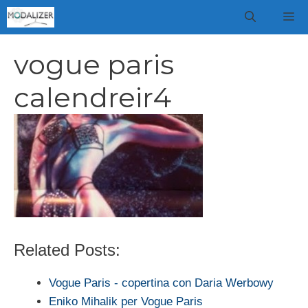
Vai
M
al
contenuto
vogue paris
calendreir4
Related Posts:
Vogue Paris - copertina con Daria Werbowy
Eniko Mihalik per Vogue Paris