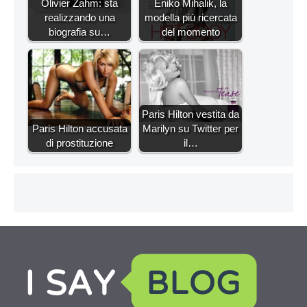
Olivier Zahm: sta
Eniko Mihalik, la
realizzando una
modella più ricercata
biografia su…
del momento
Paris Hilton vestita da
Paris Hilton accusata
Marilyn su Twitter per
di prostituzione
il…