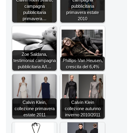
campagna
pubblicitaria
pubblicitaria
primavera estate
primavera…
2010
Zoe Saldana,
testimonial campagna
Phillips-Van Heusen,
pubblicitaria A/I…
crescita del 6,4%
Calvin Klein,
Calvin Klein
collezione primavera
collezione autunno
estate 2011
inverno 2010/2011