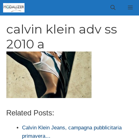
Vai
M
al
contenuto
calvin klein adv ss
2010 a
Related Posts:
Calvin Klein Jeans, campagna pubblicitaria
primavera…