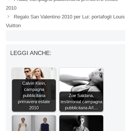
2010
Regalo San Valentino 2010 per Lui: portafogli Louis
Vuitton
LEGGI ANCHE:
Calvin Klein,
campagna
pubblicitaria
Zoe Saldana,
primavera estate
testimonial campagna
2010
pubblicitaria A/I…