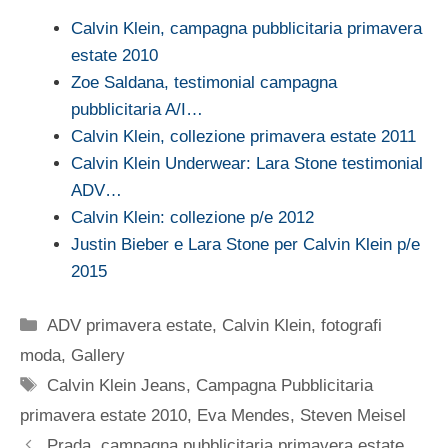
Calvin Klein, campagna pubblicitaria primavera
estate 2010
Zoe Saldana, testimonial campagna
pubblicitaria A/I…
Calvin Klein, collezione primavera estate 2011
Calvin Klein Underwear: Lara Stone testimonial
ADV…
Calvin Klein: collezione p/e 2012
Justin Bieber e Lara Stone per Calvin Klein p/e
2015
Categorie
ADV primavera estate
,
Calvin Klein
,
fotografi
moda
,
Gallery
Tag
Calvin Klein Jeans
,
Campagna Pubblicitaria
primavera estate 2010
,
Eva Mendes
,
Steven Meisel
Prada, campagna pubblicitaria primavera estate