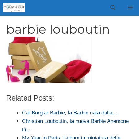
Vai
M
al
contenuto
barbie louboutin
Related Posts:
Cat Burgiar Barbie, la Barbie nata dalla…
Christian Louboutin, la nuova Barbie Anemone
in…
My Year in Paris, l'album in miniatura delle