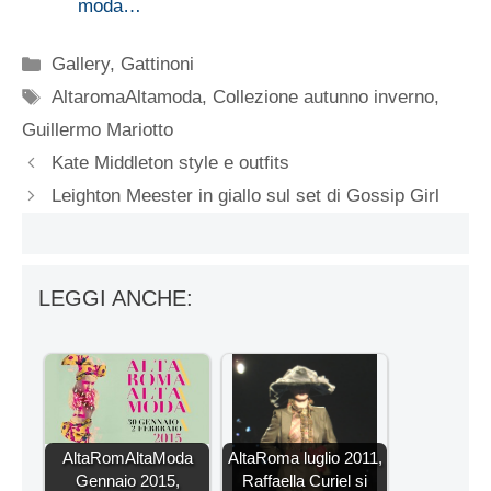
moda…
Categorie
Gallery
,
Gattinoni
Tag
AltaromaAltamoda
,
Collezione autunno inverno
,
Guillermo Mariotto
Kate Middleton style e outfits
Leighton Meester in giallo sul set di Gossip Girl
LEGGI ANCHE:
AltaRomAltaModa
AltaRoma luglio 2011,
Gennaio 2015,
Raffaella Curiel si