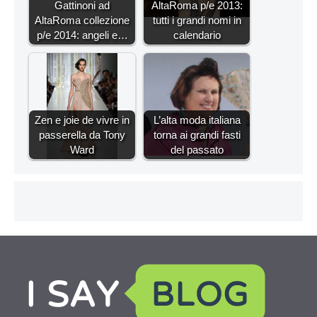
Gattinoni ad
AltaRoma p/e 2013:
AltaRoma collezione
tutti i grandi nomi in
p/e 2014: angeli e…
calendario
Zen e joie de vivre in
L’alta moda italiana
passerella da Tony
torna ai grandi fasti
Ward
del passato