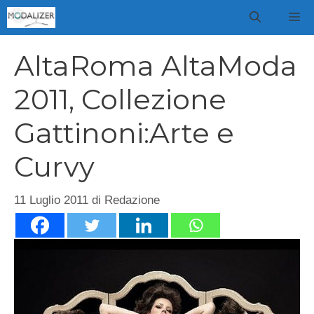
Vai
M
al
contenuto
AltaRoma AltaModa
2011, Collezione
Gattinoni:Arte e
Curvy
11 Luglio 2011
di
Redazione