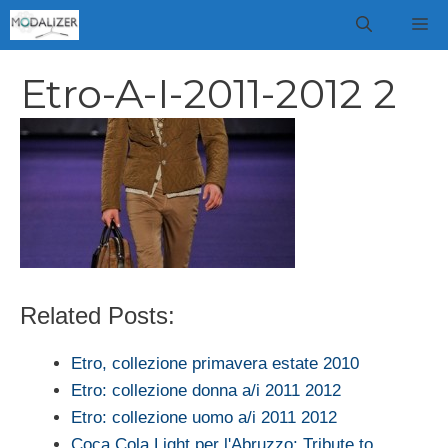
Vai
M
al
contenuto
Etro-A-I-2011-2012 2
Related Posts:
Etro, collezione primavera estate 2010
Etro: collezione donna a/i 2011 2012
Etro: collezione uomo a/i 2011 2012
Coca Cola Light per l'Abruzzo: Tribute to