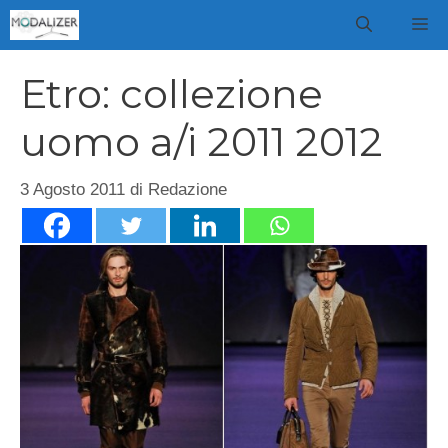
Vai
M
al
contenuto
Etro: collezione
uomo a/i 2011 2012
3 Agosto 2011
di
Redazione