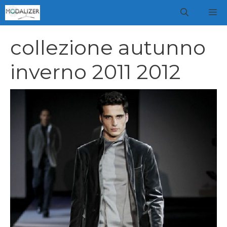
Vai
M
al
contenuto
collezione autunno
inverno 2011 2012