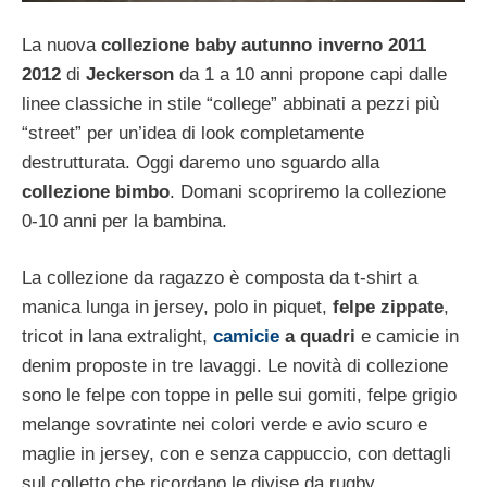
La nuova
collezione
baby
autunno inverno 2011
2012
di
Jeckerson
da 1 a 10 anni propone capi dalle
linee classiche in stile “college” abbinati a pezzi più
“street” per un’idea di look completamente
destrutturata. Oggi daremo uno sguardo alla
collezione bimbo
. Domani scopriremo la collezione
0-10 anni per la bambina.
La collezione da ragazzo è composta da t‐shirt a
manica lunga in jersey, polo in piquet,
felpe zippate
,
tricot in lana extralight,
camicie
a quadri
e camicie in
denim proposte in tre lavaggi. Le novità di collezione
sono le felpe con toppe in pelle sui gomiti, felpe grigio
melange sovratinte nei colori verde e avio scuro e
maglie in jersey, con e senza cappuccio, con dettagli
sul colletto che ricordano le divise da rugby.