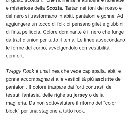
di gusto scottish, che richiama le atmosfere rarefatte
e misteriose della
Scozia
. Tartan nei toni del rosso e
del nero si trasformano in abiti, pantaloni e gonne. Ad
aggiungere un tocco di folk ci pensano gilet e giubbini
di finta pelliccia. Colore dominante è il nero che funge
da trait d’union per tutto il tema. Le linee assecondano
le forme del corpo, avvolgendolo con vestibilità
comfort.
Twiggy Rock
è una linea che vede capispalla, abiti e
gonne accompagnarsi alle vestibilità più
asciutte
dei
pantaloni. Il colore traspare dai forti contrasti dei
tessuti fantasia, delle righe su
jersey
o della
maglieria. Da non sottovalutare il ritorno del ”color
block” per una stagione a tutto rock.