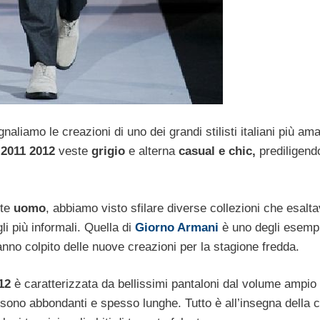
naliamo le creazioni di uno dei grandi stilisti italiani più am
 2011 2012
veste
grigio
e alterna
casual e chic,
prediligend
ste
uomo
, abbiamo visto sfilare diverse collezioni che esalt
li più informali. Quella di
Giorno Armani
è uno degli esempi
anno colpito delle nuove creazioni per la stagione fredda.
12
è caratterizzata da bellissimi pantaloni dal volume ampio
e sono abbondanti e spesso lunghe. Tutto è all’insegna della 