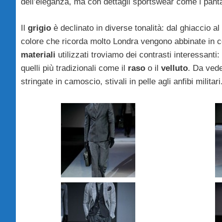
dell’eleganza, ma con dettagli sportswear come i pantalo
Il
grigio
è declinato in diverse tonalità: dal ghiaccio 
colore che ricorda molto Londra vengono abbinate in con
materiali
utilizzati troviamo dei contrasti interessanti:
quelli più tradizionali come il
raso
o il
velluto
. Da ved
stringate in camoscio, stivali in pelle agli anfibi militari