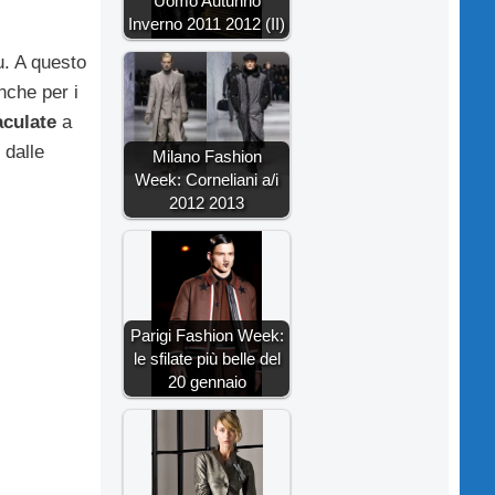
Uomo Autunno
Inverno 2011 2012 (II)
u. A questo
nche per i
aculate
a
: dalle
Milano Fashion
Week: Corneliani a/i
2012 2013
Parigi Fashion Week:
le sfilate più belle del
20 gennaio