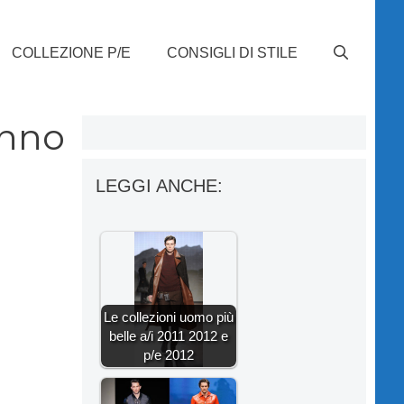
COLLEZIONE P/E
CONSIGLI DI STILE
unno
LEGGI ANCHE:
Le collezioni uomo più
belle a/i 2011 2012 e
p/e 2012