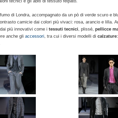
ni tecnici e gli abiti di tessuto felpato.
al fumo di Londra, accompagnato da un pò di verde scuro e bl
trasto camicie dai colori più vivaci: rosa, arancio e lilla. A
 dai più innovativi come i
tessuti tecnici
, plissé,
pellicce m
ere anche gli
accessori
, tra cui i diversi modelli di
calzature
.