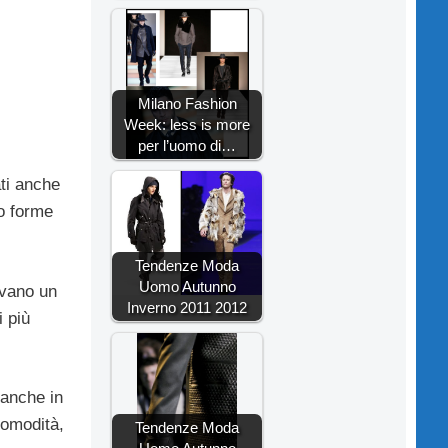
Milano Fashion
Week: less is more
per l’uomo di…
ati anche
o forme
Tendenze Moda
Uomo Autunno
avano un
Inverno 2011 2012
 più
 anche in
comodità,
Tendenze Moda