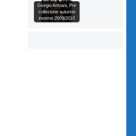
Giorgio Armani, Pre
collezione autunno
inverno 2009/2010