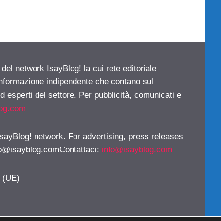
 del network IsayBlog! la cui rete editoriale
 informazione indipendente che contano sul
d esperti del settore. Per pubblicità, comunicati e
log.com
 IsayBlog! network. For advertising, press releases
fo@isayblog.comContattaci
:
info@isayblog.com
y (UE)