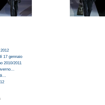
e 2012
dì 17 gennaio
no 2010/2011
inverno…
 di…
012
k