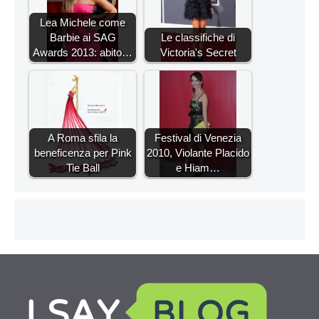
Lea Michele come
Barbie ai SAG
Le classifiche di
Awards 2013: abito…
Victoria's Secret
A Roma sfila la
Festival di Venezia
beneficenza per Pink
2010, Violante Placido
Tie Ball
e Hiam…