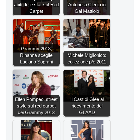
abiti delle star sul Red
Antonella Clerici in
Carpet
Gai Mattiolo
Grammy 2013,
Rihanna sceglie
Michele Miglionico:
Luciano Soprani
collezione p/e 2011
Ellen Pompeo, street
Il Cast di Glee al
style sul red carpet
ricevimento del
dei Grammy 2013
GLAAD