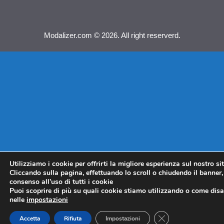
Modalizer.com © 2026. All right reserverd.
Utilizziamo i cookie per offrirti la migliore esperienza sul nostro si
Cliccando sulla pagina, effettuando lo scroll o chiudendo il banner, 
consenso all’uso di tutti i cookie
Puoi scoprire di più su quali cookie stiamo utilizzando o come disat
nelle
impostazioni
CLOSE GDPR COO
Accetta
Rifiuta
Impostazioni