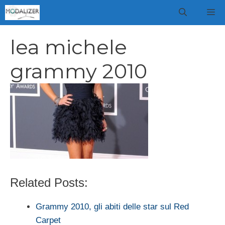
Vai
M
al
contenuto
lea michele
grammy 2010
Related Posts:
Grammy 2010, gli abiti delle star sul Red
Carpet