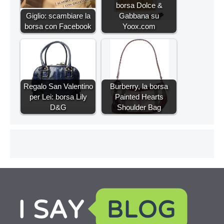
borsa Dolce &
Giglio: scambiare la
Gabbana su
borsa con Facebook
Yoox.com
Regalo San Valentino
Burberry, la borsa
per Lei: borsa Lily
Painted Hearts
D&G
Shoulder Bag