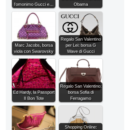
l'omonimo Gucci e…
Obama
Regalo San Valentino
Marc Jacobs, borsa
per Lei: borsa G
viola con Swarovsky
Wave di Gucci
Regalo San Valentino:
Ed Hardy, la Passport
borsa Sofia di
II Bon Tote
Ferragamo
Shopping Online: