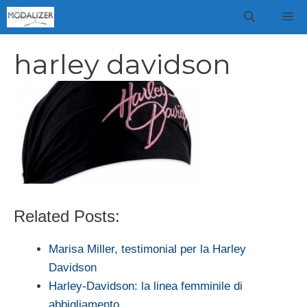
Vai
M
al
contenuto
harley davidson
Related Posts:
Marisa Miller, testimonial per la Harley
Davidson
Harley-Davidson: la linea femminile di
abbigliamento