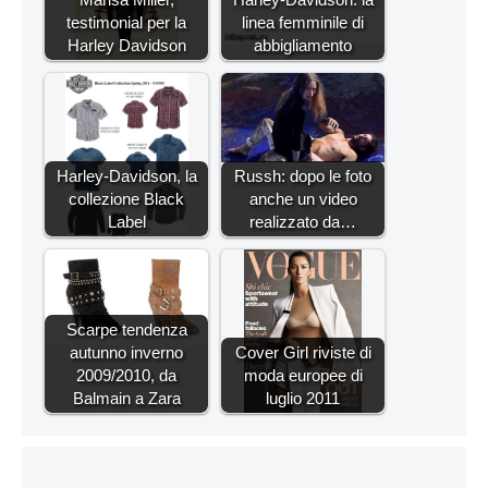
testimonial per la
linea femminile di
Harley Davidson
abbigliamento
Harley-Davidson, la
Russh: dopo le foto
collezione Black
anche un video
Label
realizzato da…
Scarpe tendenza
autunno inverno
Cover Girl riviste di
2009/2010, da
moda europee di
Balmain a Zara
luglio 2011