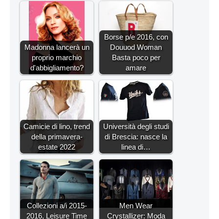
Borse p/e 2016, con
Madonna lancerà un
Douuod Woman
proprio marchio
Basta poco per
d'abbigliamento?
amare
Camicie di lino, trend
Università degli studi
della primavera-
di Brescia: nasce la
estate 2022
linea di…
Collezioni a/i 2015-
Men Wear
2016, Leisure Time
Crystallizer: Moda