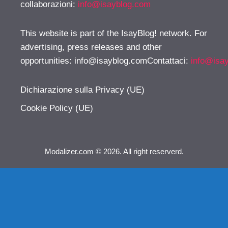
collaborazioni:
info@isayblog.com
This website is part of the IsayBlog! network. For
advertising, press releases and other
opportunities:
info@isayblog.comContattaci
:
info@isa
Dichiarazione sulla Privacy (UE)
Cookie Policy (UE)
Modalizer.com © 2026. All right reserverd.