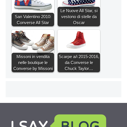
Le Nuove All Star, si
San Valentino 2010:
vestono di stelle da
Converse All Star
Oscar
Missoni in vendita
Scarpe a/i 2015-2016,
nelle boutique le
da Converse le
Converse by Missoni
Chuck Taylor…