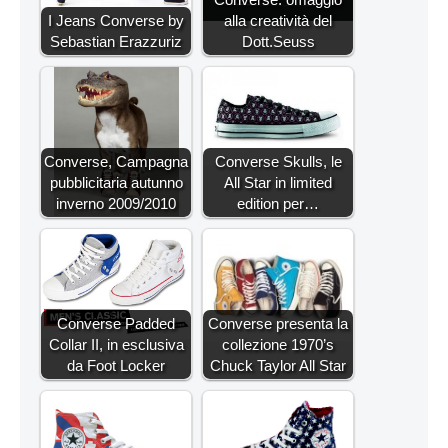
I Jeans Converse by
alla creatività del
Sebastian Erazzuriz
Dott.Seuss
Converse, Campagna
Converse Skulls, le
pubblicitaria autunno
All Star in limited
inverno 2009/2010
edition per…
Converse Padded
Converse presenta la
Collar II, in esclusiva
collezione 1970’s
da Foot Locker
Chuck Taylor All Star