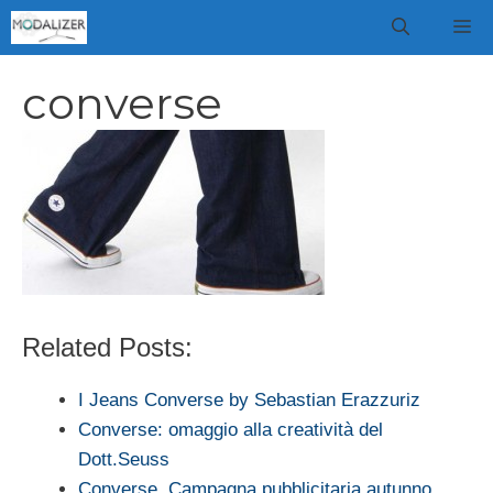
Vai
M
al
contenuto
converse
Related Posts:
I Jeans Converse by Sebastian Erazzuriz
Converse: omaggio alla creatività del
Dott.Seuss
Converse, Campagna pubblicitaria autunno