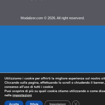
Modalizer.com © 2026. All right reserverd.
Utilizziamo i cookie per offrirti la migliore esperienza sul nostro si
Cliccando sulla pagina, effettuando lo scroll o chiudendo il banner, 
consenso all’uso di tutti i cookie
Puoi scoprire di più su quali cookie stiamo utilizzando o come disat
nelle
impostazioni
CLOSE GDPR COO
Accetta
Rifiuta
Impostazioni