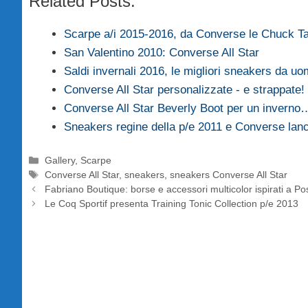
Related Posts:
Scarpe a/i 2015-2016, da Converse le Chuck T
San Valentino 2010: Converse All Star
Saldi invernali 2016, le migliori sneakers da u
Converse All Star personalizzate - e strappate!
Converse All Star Beverly Boot per un inverno
Sneakers regine della p/e 2011 e Converse lanc
Categorie
Gallery
,
Scarpe
Tag
Converse All Star
,
sneakers
,
sneakers Converse All Star
Fabriano Boutique: borse e accessori multicolor ispirati a Po
Le Coq Sportif presenta Training Tonic Collection p/e 2013