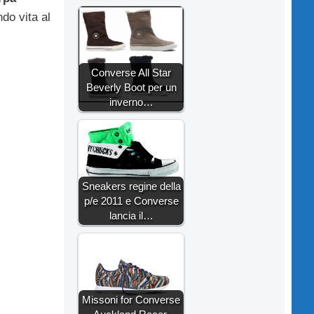
ndo vita al
Converse All Star
Beverly Boot per un
inverno…
Sneakers regine della
p/e 2011 e Converse
lancia il…
Missoni for Converse