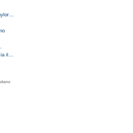
aylor…
omo
…
ia il…
sitano