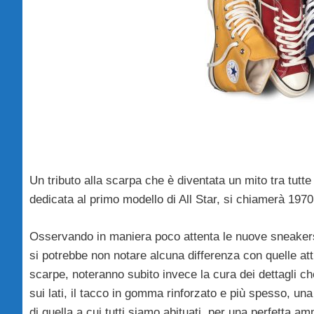
Un tributo alla scarpa che è diventata un mito tra tutt
dedicata al primo modello di All Star, si chiamerà 1970
Osservando in maniera poco attenta le nuove sneake
si potrebbe non notare alcuna differenza con quelle att
scarpe, noteranno subito invece la cura dei dettagli che
sui lati, il tacco in gomma rinforzato e più spesso,
di quella a cui tutti siamo abituati, per una perfetta