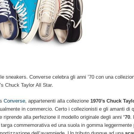
e le sneakers. Converse celebra gli anni ’70 con una collezio
’s Chuck Taylor All Star.
rs
Converse
, appartenenti alla collezione
1970’s Chuck Taylo
ualmente in commercio. Certo i collezionisti e gli amanti di 
 riprende alla perfezione il modello originale degli anni
’70
.
 una targa commemorativa ed una suola in gomma leggermente
 ammortizzazione dell’avampiede. Un tributo dunque ad una
sca