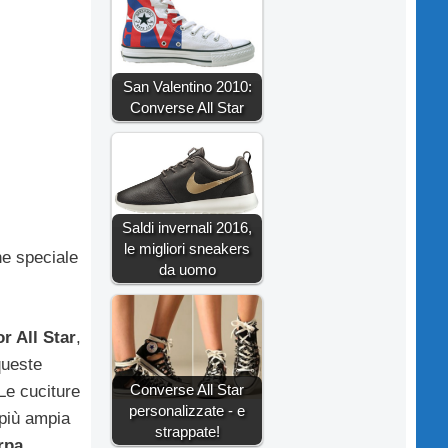
San Valentino 2010:
Converse All Star
Saldi invernali 2016,
le migliori sneakers
ne speciale
da uomo
r All Star
,
queste
Converse All Star
 Le cuciture
personalizzate - e
 più ampia
strappate!
rpa