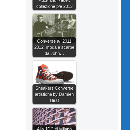
Auckland Racer,
collezione p/e 2013
Converse a/i 2011
2012, moda e scarpe
da John…
Sneakers Converse
artistiche by Damien
Hirst
Alla JDC di Milano