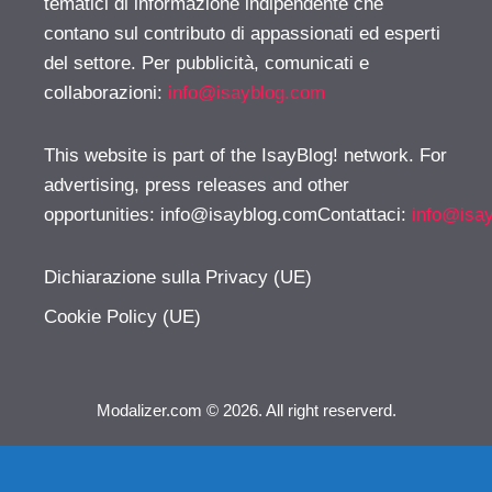
tematici di informazione indipendente che
contano sul contributo di appassionati ed esperti
del settore. Per pubblicità, comunicati e
collaborazioni:
info@isayblog.com
This website is part of the IsayBlog! network. For
advertising, press releases and other
opportunities:
info@isayblog.comContattaci
:
info@isa
Dichiarazione sulla Privacy (UE)
Cookie Policy (UE)
Modalizer.com © 2026. All right reserverd.