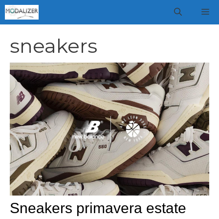
Vai
M
al
contenuto
sneakers
Sneakers primavera estate