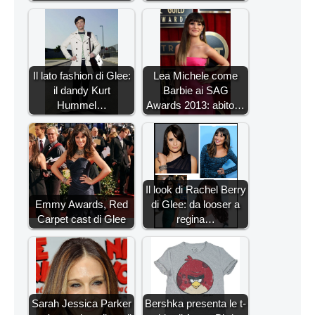
Il lato fashion di Glee:
Lea Michele come
il dandy Kurt
Barbie ai SAG
Hummel…
Awards 2013: abito…
Il look di Rachel Berry
Emmy Awards, Red
di Glee: da looser a
Carpet cast di Glee
regina…
Sarah Jessica Parker
Bershka presenta le t-