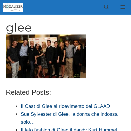
Vai
M
al
contenuto
glee
Related Posts:
Il Cast di Glee al ricevimento del GLAAD
Sue Sylvester di Glee, la donna che indossa
solo…
Il lato fashion di Glee: il dandy Kurt Hummel…