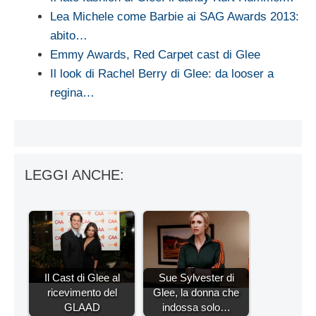
Lea Michele come Barbie ai SAG Awards 2013:
abito…
Emmy Awards, Red Carpet cast di Glee
Il look di Rachel Berry di Glee: da looser a
regina…
LEGGI ANCHE:
Il Cast di Glee al
Sue Sylvester di
ricevimento del
Glee, la donna che
GLAAD
indossa solo…