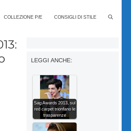
COLLEZIONE P/E
CONSIGLI DI STILE
13:
o
LEGGI ANCHE:
Sag Awards 2013, sul
red carpet trionfano le
trasparenze