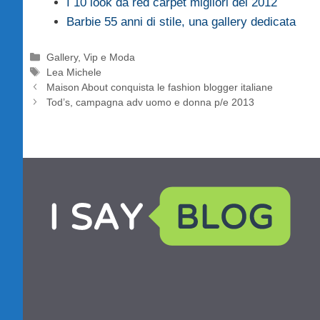
I 10 look da red carpet migliori del 2012
Barbie 55 anni di stile, una gallery dedicata
Categorie
Gallery
,
Vip e Moda
Tag
Lea Michele
Maison About conquista le fashion blogger italiane
Tod’s, campagna adv uomo e donna p/e 2013