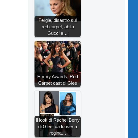
Fergie, disastro sul
red carpet, abito
Gucci e…
Emmy Awards, Red
Carpet cast di Glee
Il look di Rachel Berry
di Glee: da looser a
regina…