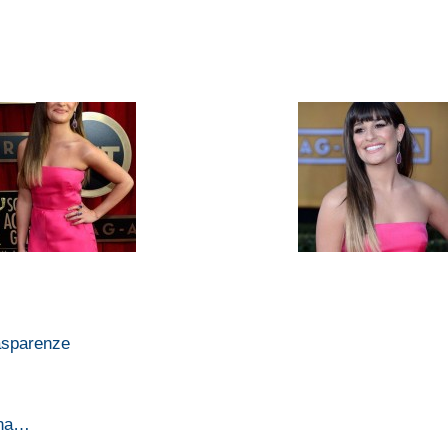
rasparenze
gina…