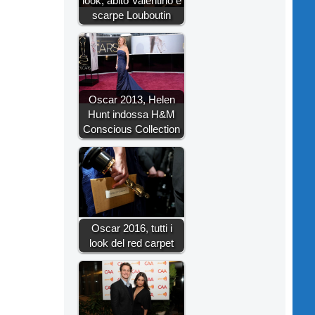
look, abito Valentino e
scarpe Louboutin
Oscar 2013, Helen
Hunt indossa H&M
Conscious Collection
Oscar 2016, tutti i
look del red carpet