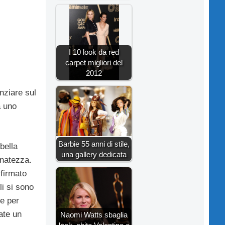
I 10 look da red
carpet migliori del
2012
nziare sul
a uno
Barbie 55 anni di stile,
bella
una gallery dedicata
inatezza.
 firmato
i si sono
te per
ate un
Naomi Watts sbaglia