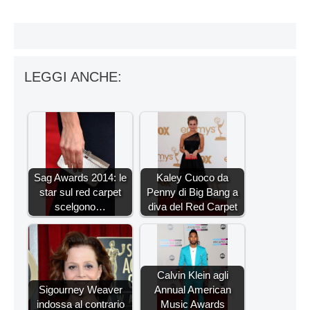
LEGGI ANCHE:
Sag Awards 2014: le
Kaley Cuoco da
star sul red carpet
Penny di Big Bang a
scelgono…
diva del Red Carpet
Calvin Klein agli
Sigourney Weaver
Annual American
indossa al contrario
Music Awards