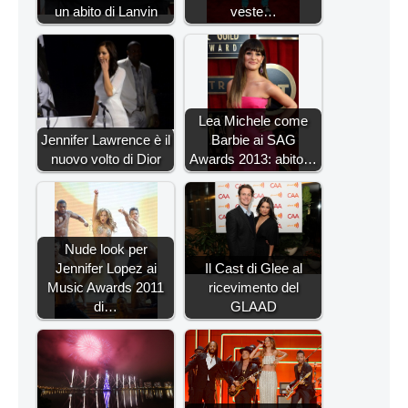
un abito di Lanvin
veste…
Lea Michele come
Jennifer Lawrence è il
Barbie ai SAG
nuovo volto di Dior
Awards 2013: abito…
Nude look per
Jennifer Lopez ai
Il Cast di Glee al
Music Awards 2011
ricevimento del
di…
GLAAD