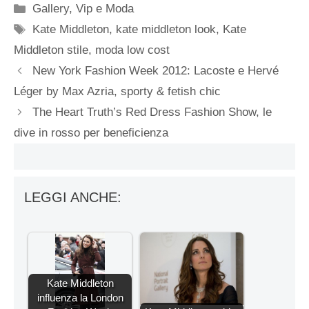
Categorie
Gallery
,
Vip e Moda
Tag
Kate Middleton
,
kate middleton look
,
Kate
Middleton stile
,
moda low cost
New York Fashion Week 2012: Lacoste e Hervé
Léger by Max Azria, sporty & fetish chic
The Heart Truth’s Red Dress Fashion Show, le
dive in rosso per beneficienza
LEGGI ANCHE:
Kate Middleton
influenza la London