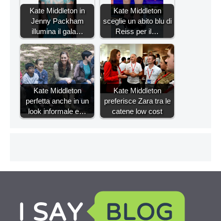
Kate Middleton in
Kate Middleton
Jenny Packham
sceglie un abito blu di
illumina il gala…
Reiss per il…
Kate Middleton
Kate Middleton
perfetta anche in un
preferisce Zara tra le
look informale e…
catene low cost