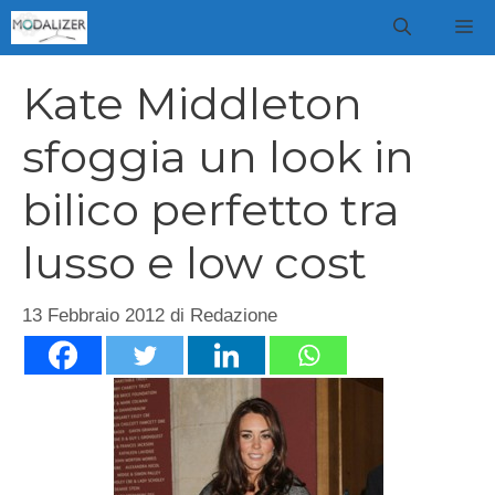
Vai
M
al
contenuto
Kate Middleton
sfoggia un look in
bilico perfetto tra
lusso e low cost
13 Febbraio 2012
di
Redazione