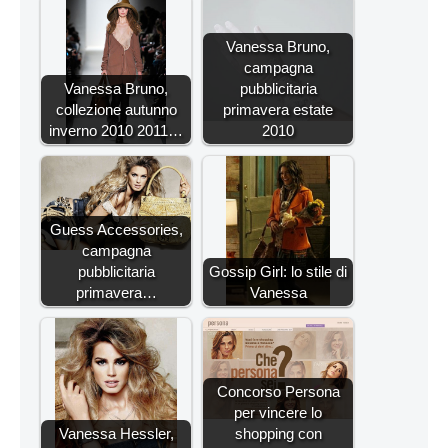
Vanessa Bruno,
campagna
Vanessa Bruno,
pubblicitaria
collezione autunno
primavera estate
inverno 2010 2011…
2010
Guess Accessories,
campagna
pubblicitaria
Gossip Girl: lo stile di
primavera…
Vanessa
Concorso Persona
per vincere lo
Vanessa Hessler,
shopping con