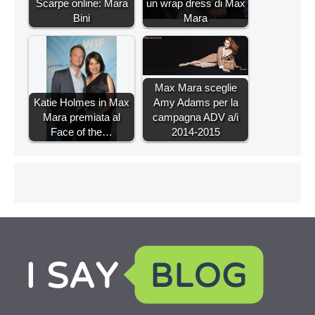
Scarpe online: Mara
un wrap dress di Max
Bini
Mara
Max Mara sceglie
Katie Holmes in Max
Amy Adams per la
Mara premiata al
campagna ADV a/i
Face of the…
2014-2015