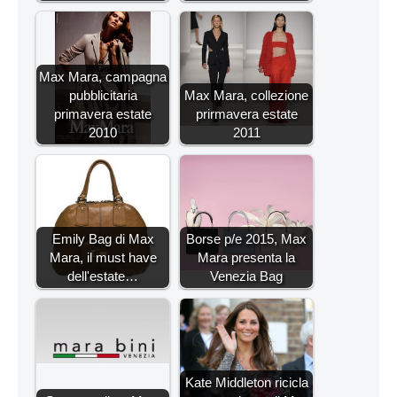
Max Mara, campagna
pubblicitaria
Max Mara, collezione
primavera estate
prirmavera estate
2010
2011
Emily Bag di Max
Borse p/e 2015, Max
Mara, il must have
Mara presenta la
dell'estate…
Venezia Bag
Kate Middleton ricicla