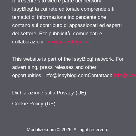
Il presente sito web è parte del network
IsayBlog! la cui rete editoriale comprende siti
tematici di informazione indipendente che
contano sul contributo di appassionati ed esperti
del settore. Per pubblicità, comunicati e
collaborazioni:
info@isayblog.com
This website is part of the IsayBlog! network. For
advertising, press releases and other
opportunities:
info@isayblog.comContattaci
:
info@isa
Dichiarazione sulla Privacy (UE)
Cookie Policy (UE)
Modalizer.com © 2026. All right reserverd.