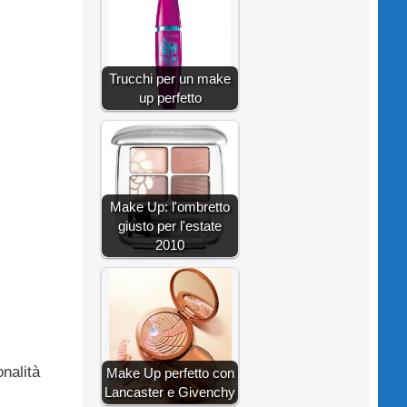
Trucchi per un make
up perfetto
Make Up: l'ombretto
giusto per l'estate
2010
onalità
Make Up perfetto con
Lancaster e Givenchy