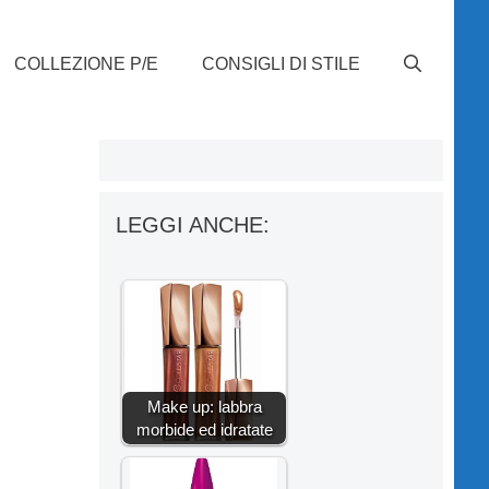
COLLEZIONE P/E
CONSIGLI DI STILE
LEGGI ANCHE:
Make up: labbra
morbide ed idratate