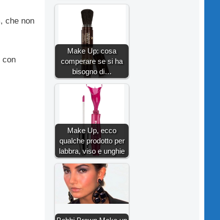
m
, che non
Make Up: cosa
s con
comperare se si ha
bisogno di…
Make Up, ecco
qualche prodotto per
labbra, viso e unghie