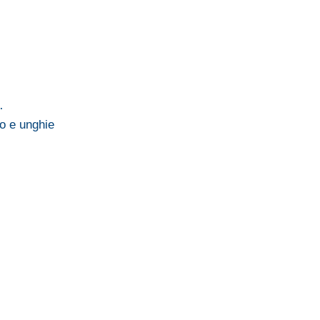
…
o e unghie