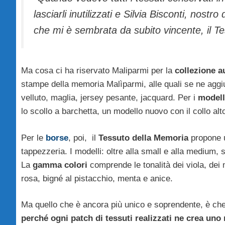
lasciarli inutilizzati e Silvia Bisconti, nostr
che mi è sembrata da subito vincente, il T
Ma cosa ci ha riservato Maliparmi per la
collezione 
stampe della memoria Malìparmi, alle quali se ne aggiu
velluto, maglia, jersey pesante, jacquard. Per i
modell
lo scollo a barchetta, un modello nuovo con il collo alt
Per le
borse
, poi, il
Tessuto della Memoria
propone u
tappezzeria. I modelli: oltre alla small e alla medium, 
La
gamma colori
comprende le tonalità dei viola, dei 
rosa, bigné al pistacchio, menta e anice.
Ma quello che è ancora più unico e soprendente, è ch
perché ogni patch di tessuti realizzati ne crea uno