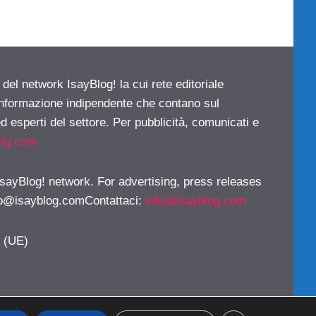
 del network IsayBlog! la cui rete editoriale
 informazione indipendente che contano sul
d esperti del settore. Per pubblicità, comunicati e
log.com
 IsayBlog! network. For advertising, press releases
fo@isayblog.comContattaci
:
info@isayblog.com
y (UE)