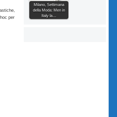
Milano, Settimana
astiche,
della Moda: Men in
Italy la…
 hoc per