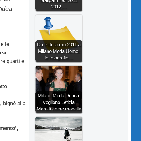
Maliparmi a/i 2011
2012,…
’idea
 e le
Da Pitti Uomo 2011 a
Milano Moda Uomo:
rsi
:
le fotografie…
re quarti e
tto
Milano Moda Donna:
vogliono Letizia
, bigné alla
Moratti come modella
imento’,