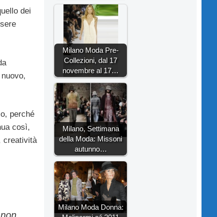
uello dei
ssere
Milano Moda Pre-
Collezioni, dal 17
da
novembre al 17…
e nuovo,
lo, perché
ua così,
Milano, Settimana
della Moda: Missoni
 creatività
autunno…
Milano Moda Donna:
 non