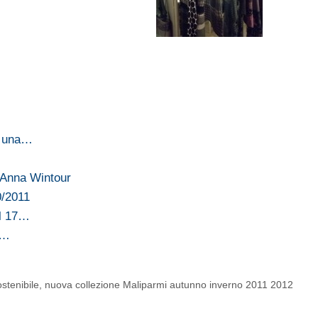
e una…
 Anna Wintour
0/2011
al 17…
o…
stenibile
,
nuova collezione Maliparmi autunno inverno 2011 2012