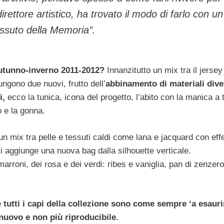
o direttore artistico, ha trovato il modo di farlo con un
essuto della Memoria”.
autunno-inverno 2011-2012?
Innanzitutto un mix tra il jersey
ngono due nuovi, frutto dell’
abbinamento di materiali dive
i,
ecco la tunica, icona del progetto, l’abito con la manica a t
o e la gonna.
n mix tra pelle e tessuti caldi come lana e jacquard con effe
si aggiunge una nuova bag dalla silhouette verticale.
marroni, dei rosa e dei verdi: ribes e vaniglia, pan di zenzero
e
tutti i capi della collezione sono come sempre ‘a esaur
 nuovo e non più riproducibile.