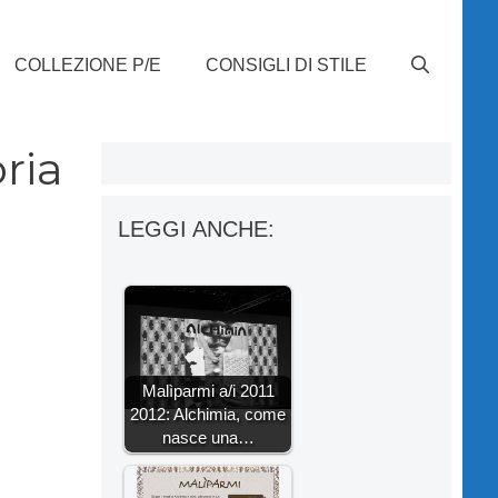
COLLEZIONE P/E
CONSIGLI DI STILE
ria
LEGGI ANCHE:
Malìparmi a/i 2011
2012: Alchimia, come
nasce una…