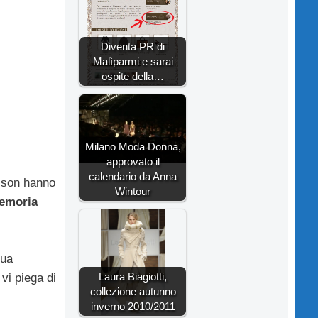
Diventa PR di
Malìparmi e sarai
ospite della…
Milano Moda Donna,
approvato il
calendario da Anna
aison hanno
Wintour
e
moria
sua
Laura Biagiotti,
r
vi piega di
collezione autunno
inverno 2010/2011