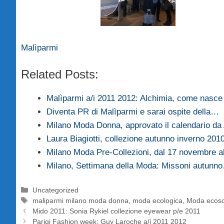
Malìparmi
Related Posts:
Malìparmi a/i 2011 2012: Alchimia, come nasc
Diventa PR di Malìparmi e sarai ospite della…
Milano Moda Donna, approvato il calendario da
Laura Biagiotti, collezione autunno inverno 201
Milano Moda Pre-Collezioni, dal 17 novembre 
Milano, Settimana della Moda: Missoni autunn
Categorie
Uncategorized
Tag
maliparmi milano moda donna
,
moda ecologica
,
Moda ecoso
Mido 2011: Sonia Rykiel collezione eyewear p/e 2011
Parigi Fashion week: Guy Laroche a/i 2011 2012