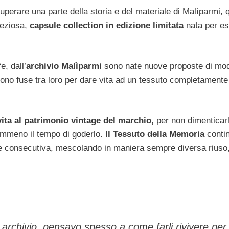
cuperare una parte della storia e del materiale di Malìparmi, q
reziosa,
capsule collection in edizione limitata
nata per e
e, dall’
archivio Malìparmi
sono nate nuove proposte di mo
gono fuse tra loro per dare vita ad un tessuto completament
ita al patrimonio vintage del marchio,
per non dimenticar
emmeno il tempo di goderlo.
Il Tessuto della Memoria
contin
ne consecutiva, mescolando in maniera sempre diversa riuso,
n archivio, pensavo spesso a come farli rivivere per