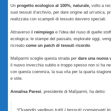
Un
progetto ecologico al 100%, naturale,
volto a re
suoi tessuti d’archivio, per dare origine ad un’unica, p
realizzata con scampoli di tessuto davvero speciali.
Attraverso il
reimpiego
e l’idea del riuso di quelle stoff
ecologica: le stampe del passato, esplorate oggi, ven
ricreato
come un patch di tessuti ricordo
.
Malìparmi sceglie questa strada per
dare una nuova v
il nuovo invecchia subito e troppo spesso non si ha n
con questa coerenza, la sua vita per la quarta stagio
e stile.
Annalisa Paresi
, presidente di Malìparmi, ha detto:
“
Quando vedevo tutti i tessuti conservati i