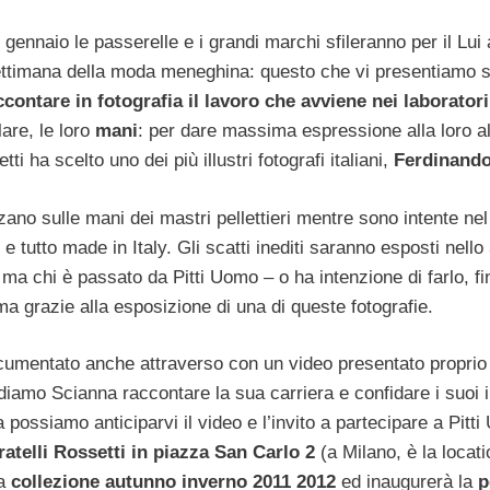
15 gennaio le passerelle e i grandi marchi sfileranno per il Lui
settimana della moda meneghina: questo che vi presentiamo 
contare in fotografia il lavoro che avviene nei laboratori 
lare, le loro
mani
: per dare massima espressione alla loro a
ti ha scelto uno dei più illustri fotografi italiani,
Ferdinando
zano sulle mani dei mastri pellettieri mentre sono intente nel
tutto made in Italy. Gli scatti inediti saranno esposti nello
 ma chi è passato da Pitti Uomo – o ha intenzione di farlo, fi
 grazie alla esposizione di una di queste fotografie.
ocumentato anche attraverso con un video presentato proprio
diamo Scianna raccontare la sua carriera e confidare i suoi in
a possiamo anticiparvi il video e l’invito a partecipare a Pitt
telli Rossetti in piazza San Carlo 2
(a Milano, è la locati
ua
collezione autunno inverno 2011 2012
ed inaugurerà la
p