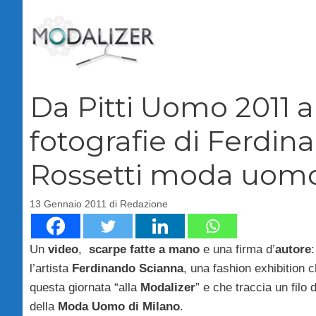
Vai
al
contenuto
Da Pitti Uomo 2011 
fotografie di Ferdin
Rossetti moda uomo 
13 Gennaio 2011
di
Redazione
Un
video
,
scarpe fatte a mano
e una firma d’
autore
l’artista
Ferdinando Scianna
, una fashion exhibition
questa giornata “alla
Modalizer
” e che traccia un filo 
della
Moda Uomo di Milano
.