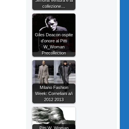
Simona Ventura e la
collezione…
Giles Deacon ospite
d'onore al Pitti
W_Woman
Precollection
Milano Fashion
Week: Corneliani a/i
2012 2013
Pitti W_Woman