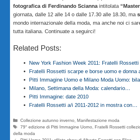
fotografica di Ferdinando Scianna
intitolata
“Master
giornata, dalle 12 alle 14 o dalle 17.30 alle 18.30, ma
s
mondo internazionale della moda, ma anche noi ci sarem
tutta italiana. Continuate a seguirci!
Related Posts:
New York Fashion Week 2011: Fratelli Rossett
Fratelli Rossetti scarpe e borse uomo e donna 
Pitti Immagine Uomo e Milano Moda Uomo: bilan
Milano, Settimana della Moda: calendario…
Pitti Immagine: date 2010
Fratelli Rossetti a/i 2011-2012 in mostra con…
Categorie
Collezione autunno inverno
,
Manifestazione moda
Tag
79° edizione di Pitti Immagine Uomo
,
Fratelli Rossetti colle
della moda