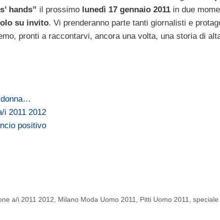
s’ hands”
il prossimo
lunedì 17 gennaio 2011
in due momen
olo su invito
. Vi prenderanno parte tanti giornalisti e protag
o, pronti a raccontarvi, ancora una volta, una storia di al
i donna…
a/i 2011 2012
cio positivo
zione a/i 2011 2012
,
Milano Moda Uomo 2011
,
Pitti Uomo 2011
,
speciale