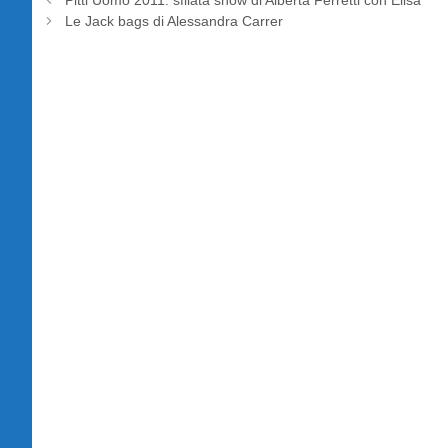
Pitti Uomo 2011: sfilata show di Alberta Ferretti con Elisa
Le Jack bags di Alessandra Carrer