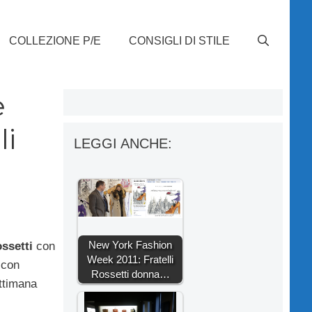
COLLEZIONE P/E
CONSIGLI DI STILE
e
li
LEGGI ANCHE:
New York Fashion
ossetti
con
Week 2011: Fratelli
 con
Rossetti donna…
ttimana