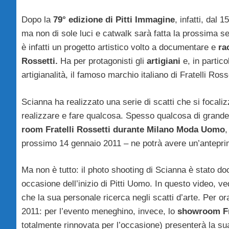
Dopo la
79° edizione di Pitti Immagine
, infatti, dal 
ma non di sole luci e catwalk sarà fatta la prossima 
è infatti un progetto artistico volto a documentare e
rac
Rossetti.
Ha per protagonisti gli
artigiani
e, in partico
artigianalità, il famoso marchio italiano di Fratelli Rosset
Scianna ha realizzato una serie di scatti che si focaliz
realizzare e fare qualcosa. Spesso qualcosa di grande e 
room Fratelli Rossetti durante Milano Moda Uomo
,
prossimo 14 gennaio 2011 – ne potrà avere un’anteprima
Ma non è tutto: il photo shooting di Scianna è stato d
occasione dell’inizio di Pitti Uomo. In questo video, ve
che la sua personale ricerca negli scatti d’arte. Per or
2011: per l’evento meneghino, invece, lo
showroom Fra
totalmente rinnovata per l’occasione) presenterà la s