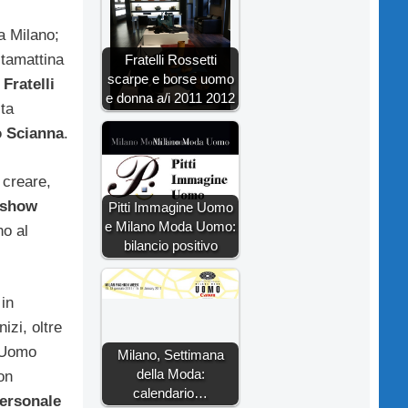
 a Milano;
stamattina
Fratelli Rossetti
scarpe e borse uomo
Fratelli
e donna a/i 2011 2012
lta
 Scianna
.
 creare,
show
Pitti Immagine Uomo
e Milano Moda Uomo:
no al
bilancio positivo
 in
izi, oltre
i Uomo
Milano, Settimana
della Moda:
on
calendario…
ersonale