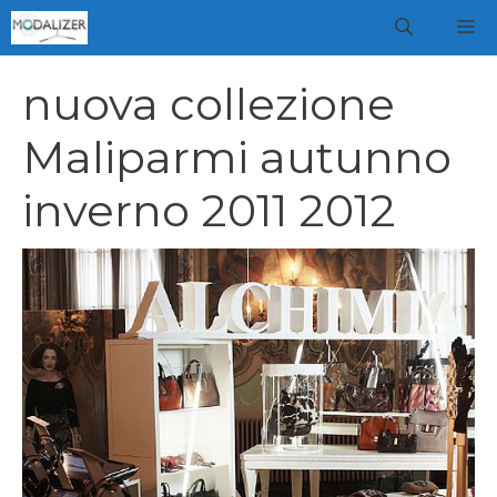
Vai
M
al
contenuto
nuova collezione
Maliparmi autunno
inverno 2011 2012