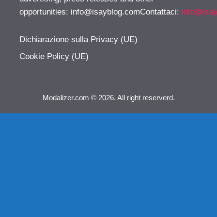
opportunities:
info@isayblog.comContattaci
:
info@isa
Dichiarazione sulla Privacy (UE)
Cookie Policy (UE)
Modalizer.com © 2026. All right reserverd.