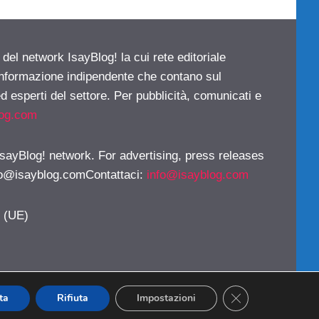
 del network IsayBlog! la cui rete editoriale
 informazione indipendente che contano sul
d esperti del settore. Per pubblicità, comunicati e
log.com
 IsayBlog! network. For advertising, press releases
fo@isayblog.comContattaci
:
info@isayblog.com
y (UE)
CLOSE GDPR CO
ta
Rifiuta
Impostazioni