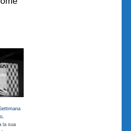
 come
Settimana
no
,
 la sua