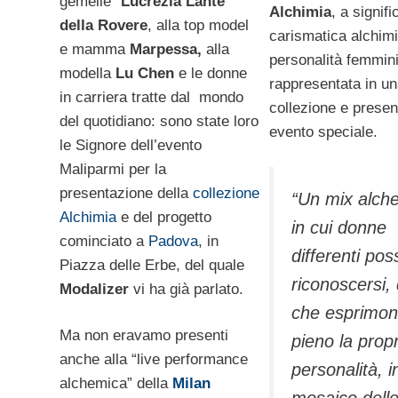
gemelle”
Lucrezia Lante
Alchimia
, a signifi
della Rovere
, alla top model
carismatica alchimi
e mamma
Marpessa,
alla
personalità femmini
modella
Lu Chen
e le donne
rappresentata in u
in carriera tratte dal mondo
collezione e presen
del quotidiano: sono state loro
evento speciale.
le Signore dell’evento
Maliparmi per la
presentazione della
collezione
“
Un mix alch
Alchimia
e del progetto
in cui donne
cominciato a
Padova
, in
differenti po
Piazza delle Erbe, del quale
riconoscersi,
Modalizer
vi ha già parlato.
che esprimon
Ma non eravamo presenti
pieno la propr
anche alla “live performance
personalità, i
alchemica” della
Milan
mosaico dell