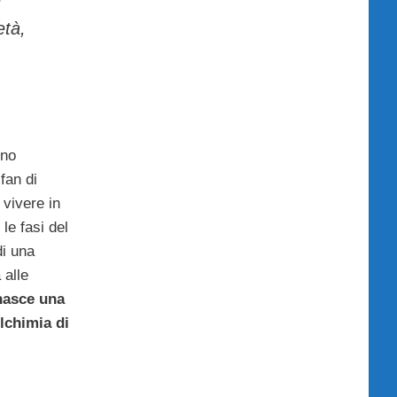
età,
rno
 fan di
vivere in
le fasi del
di una
 alle
asce una
lchimia di