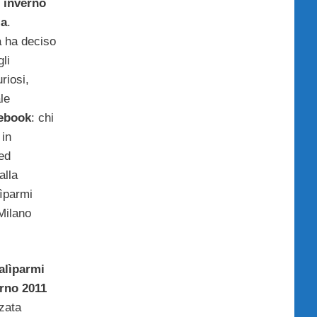
 inverno
ia
.
 ha deciso
gli
riosi,
le
cebook
: chi
 in
ed
alla
ìparmi
 Milano
alìparmi
erno 2011
zata