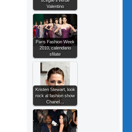
sceglie il verde
Valentino
Paris Fashion Week
2010, calendario
sfilate
Kristen Stewart, look
rock al fashion show
Chanel…