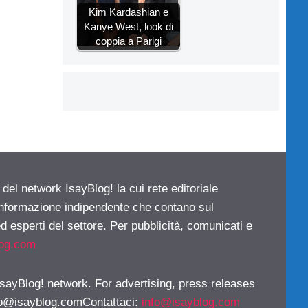
Kim Kardashian e
Kanye West, look di
coppia a Parigi
 del network IsayBlog! la cui rete editoriale
 informazione indipendente che contano sul
d esperti del settore. Per pubblicità, comunicati e
log.com
 IsayBlog! network. For advertising, press releases
fo@isayblog.comContattaci
:
info@isayblog.com