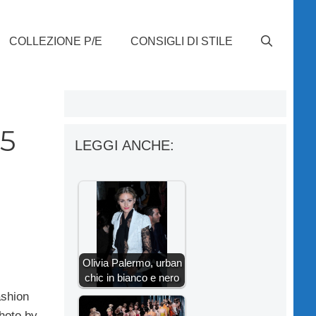
COLLEZIONE P/E
CONSIGLI DI STILE
15
LEGGI ANCHE:
Olivia Palermo, urban
chic in bianco e nero
ashion
hoto by