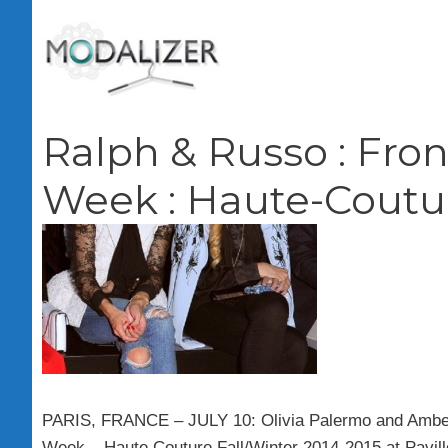
Vai
al
contenuto
Ralph & Russo : Fron
Week : Haute-Coutur
PARIS, FRANCE – JULY 10: Olivia Palermo and Amber 
Week – Haute Couture Fall/Winter 2014-2015 at Pavil