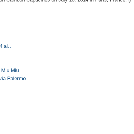
24 al…
k
…
e Miu Miu
ivia Palermo