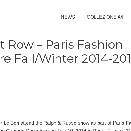
NEWS
COLLEZIONE A/I
t Row – Paris Fashion
e Fall/Winter 2014-20
Le Bon attend the Ralph & Russo show as part of Paris F
lon Cambon Capucines on July 10, 2014 in Paris, France. (P