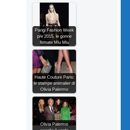
Parigi Fashion Week
p/e 2015, le gonne
firmate Miu Miu
Haute Couture Paris:
le stampe animalier di
Olivia Palermo
Olivia Palermo