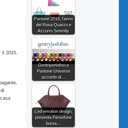
Pantone 2016, l'anno
del Rosa Quarzo e
Azzurro Serenity
 il 2015.
Gentriportofino e
Pantone Universe
accordo di…
ppagante,
 di
 casa
L’ed emotion design,
presenta Persefone
borsa…