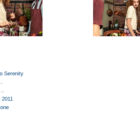
o Serenity
i…
a…
e 2011
tone