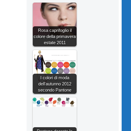
Rosa caprifoglio il
colore della primavera
estate 2011
I colori di moda
dell'autunno 2012
secondo Pantone